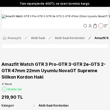
Tüm siparişlerde 400TL ve üzeri ücretsiz kargo.
ize Özel! YENI10 koduyla 400 TL ve üzeri alışverişlerinizde %10 indirim fırsatı
Tüm siparişlerde 400TL ve üzeri ücretsiz kargo.
ize Özel! YENI10 koduyla 400 TL ve üzeri alışverişlerinizde %10 indirim fırsatı
Anasayfa
Akıllı Saat
Akıllı Saat Kordonları
Amazfit W
Amazfit Watch GTR 3 Pro-GTR 3-GTR 2e-GTS 2-
GTR 47mm 22mm Uyumlu NovaGT Supreme
Silikon Kordon Haki
0 Yorum
Stokta Var
219,90 TL
Kategori
Akıllı Saat Kordonları