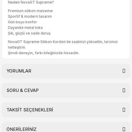
Neden NovaGT Supreme?
Premium silikon malzeme
Sportif & modern tasarım
Gün boyu konfor
Dayanıklı metal toka
Şık, güçlü ve sade duruş
NovaGT Supreme Silikon Kordon ile saatinizi yükseltin, tarzınızı
netleştirin.
Şimdi deneyin, farkı bileğinizde hissedin.
YORUMLAR
SORU & CEVAP
Bu ürüne ilk yorumu siz yapın!
TAKSİT SEÇENEKLERİ
Yorum Yaz
Ürün hakkında henüz soru sorulmamış.
ÖNERİLERİNİZ