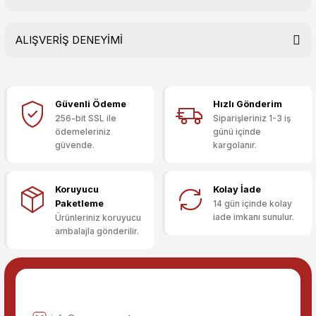
Soru Sor
ALIŞVERİŞ DENEYİMİ
Bu ürünün fiyat bilgisi, resim, ürün açıklamalarında ve diğer
konularda yetersiz gördüğünüz noktaları öneri formunu
kullanarak tarafımıza iletebilirsiniz.
Görüş ve önerileriniz için teşekkür ederiz.
Güvenli Ödeme
Hızlı Gönderim
Sitemize ilk yorumu siz yapın!
Ürün resmi kalitesiz, bozuk veya görüntülenemiyor.
256-bit SSL ile
Siparişleriniz 1-3 iş
ödemeleriniz
günü içinde
Ürün açıklamasında eksik bilgiler bulunuyor.
güvende.
kargolanır.
Deneyimini Paylaş
Ürün bilgilerinde hatalar bulunuyor.
Ürün fiyatı diğer sitelerden daha pahalı.
Koruyucu
Kolay İade
Bu ürüne benzer farklı alternatifler olmalı.
Paketleme
14 gün içinde kolay
iade imkanı sunulur.
Ürünleriniz koruyucu
ambalajla gönderilir.
Gönder