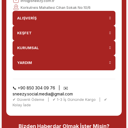
info@sneezy.com.tr
Korkutreis Mahallesi Cihan Sokak No:10/6
ALIŞVERİŞ
KEŞFET
KURUMSAL
YARDIM
📞
+90 850 304 09 76
| ✉️
sneezy.social.media@gmail.com
✔ Güvenli Ödeme | ✔ 1-3 İş Gününde Kargo | ✔
Kolay İade
Bizden Haberdar Olmak İster Misin?